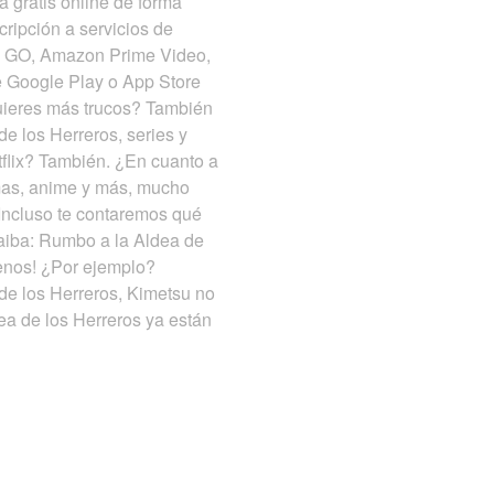
 gratis online de forma
ripción a servicios de
BO GO, Amazon Prime Video,
e Google Play o App Store
¿Quieres más trucos? También
e los Herreros, series y
tflix? También. ¿En cuanto a
amas, anime y más, mucho
 Incluso te contaremos qué
Yaiba: Rumbo a la Aldea de
renos! ¿Por ejemplo?
de los Herreros, Kimetsu no
ea de los Herreros ya están