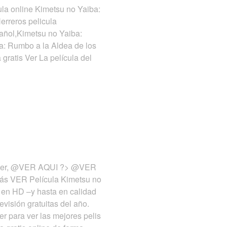
ula online Kimetsu no Yaiba:
erreros pelicula
pañol,Kimetsu no Yaiba:
a: Rumbo a la Aldea de los
gratis Ver La película del
thriller, @VER AQUI ?> @VER
más VER Película Kimetsu no
 en HD –y hasta en calidad
evisión gratuitas del año.
 para ver las mejores pelis