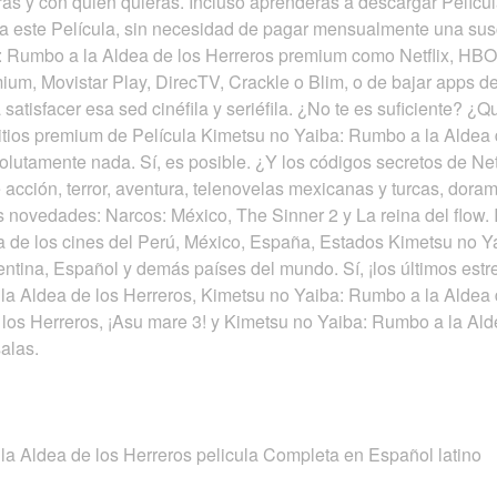
as y con quien quieras. Incluso aprenderás a descargar Película
a este Película, sin necesidad de pagar mensualmente una susc
: Rumbo a la Aldea de los Herreros premium como Netflix, H
ium, Movistar Play, DirecTV, Crackle o Blim, o de bajar apps d
atisfacer esa sed cinéfila y seriéfila. ¿No te es suficiente? 
itios premium de Película Kimetsu no Yaiba: Rumbo a la Aldea d
lutamente nada. Sí, es posible. ¿Y los códigos secretos de Ne
e acción, terror, aventura, telenovelas mexicanas y turcas, dor
 novedades: Narcos: México, The Sinner 2 y La reina del flow.
era de los cines del Perú, México, España, Estados Kimetsu no 
entina, Español y demás países del mundo. Sí, ¡los últimos est
a Aldea de los Herreros, Kimetsu no Yaiba: Rumbo a la Aldea 
los Herreros, ¡Asu mare 3! y Kimetsu no Yaiba: Rumbo a la Ald
alas.
a Aldea de los Herreros pelicula Completa en Español latino