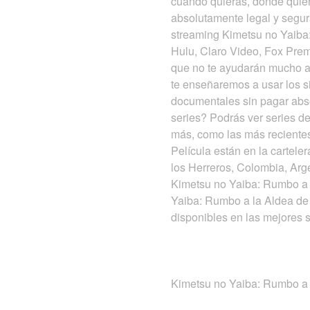
cuando quieras, donde quier
absolutamente legal y segur
streaming Kimetsu no Yaiba
Hulu, Claro Video, Fox Prem
que no te ayudarán mucho a s
te enseñaremos a usar los s
documentales sin pagar abso
series? Podrás ver series d
más, como las más recientes
Película están en la cartel
los Herreros, Colombia, Arg
Kimetsu no Yaiba: Rumbo a l
Yaiba: Rumbo a la Aldea de 
disponibles en las mejores s
Kimetsu no Yaiba: Rumbo a l