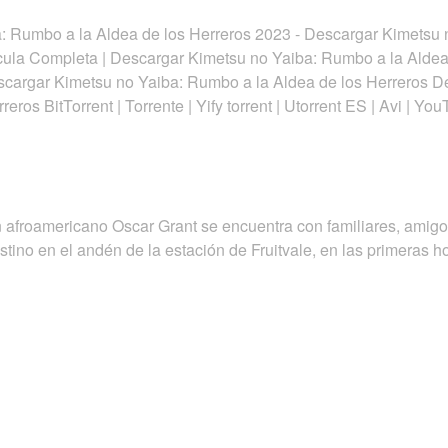
: Rumbo a la Aldea de los Herreros 2023 - Descargar Kimetsu 
ícula Completa | Descargar Kimetsu no Yaiba: Rumbo a la Aldea
Descargar Kimetsu no Yaiba: Rumbo a la Aldea de los Herreros 
eros BitTorrent | Torrente | Yify torrent | Utorrent ES | Avi |
en afroamericano Oscar Grant se encuentra con familiares, ami
stino en el andén de la estación de Fruitvale, en las primeras 