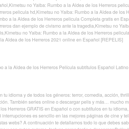
pañol,Kimetsu no Yaiba: Rumbo a la Aldea de los Herreros pelic
reros pelicula hd,Kimetsu no Yaiba: Rumbo a la Aldea de los H
mbo a la Aldea de los Herreros pelicula Completa gratis en Es
reros dan ejemplo de civismo ante la tragedia,Kimetsu no Yaib
tis,Kimetsu no Yaiba: Rumbo a la Aldea de los Herreros pelicula 
la Aldea de los Herreros 2021 online en Español [REPELIS]
 a la Aldea de los Herreros Película subtítulos Español Latino
en tu idioma y de todos los géneros: terror, comedia, acción, 
cción. También series online o descargar pelis y más… mucho 
los Herreros GRATIS en Español o con subtítulos en tu idioma,
 interrupciones es sencillo en las mejores páginas de cine y tel
as webs? A continuación te detallamos todo lo que debes saber