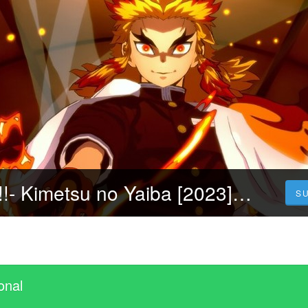
CUevana3-HD!!- Kimetsu no Yaiba [2023] Pelicula 4k Completa en Espanol y Latino
S
onal